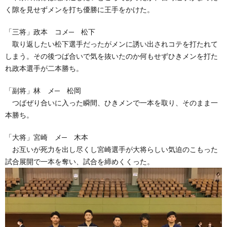
く隙を見せずメンを打ち優勝に王手をかけた。
「三将」政本 コメ─ 松下
取り返したい松下選手だったがメンに誘い出されコテを打たれて
しまう。その後つば合いで気を抜いたのか何もせずひきメンを打た
れ政本選手が二本勝ち。
「副将」林 メ─ 松岡
つばぜり合いに入った瞬間、ひきメンで一本を取り、そのまま一
本勝ち。
「大将」宮崎 メ─ 木本
お互いが死力を出し尽くし宮崎選手が大将らしい気迫のこもった
試合展開で一本を奪い、試合を締めくくった。