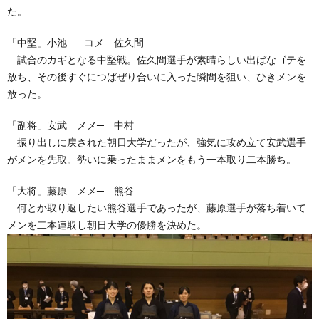
た。
「中堅」小池 ─コメ 佐久間
試合のカギとなる中堅戦。佐久間選手が素晴らしい出ばなゴテを
放ち、その後すぐにつばぜり合いに入った瞬間を狙い、ひきメンを
放った。
「副将」安武 メメ─ 中村
振り出しに戻された朝日大学だったが、強気に攻め立て安武選手
がメンを先取。勢いに乗ったままメンをもう一本取り二本勝ち。
「大将」藤原 メメ─ 熊谷
何とか取り返したい熊谷選手であったが、藤原選手が落ち着いて
メンを二本連取し朝日大学の優勝を決めた。