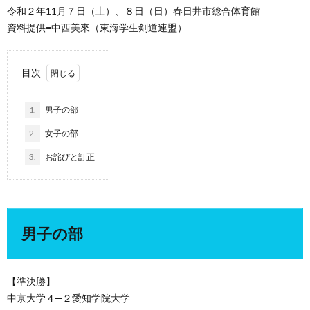
令和２年11月７日（土）、８日（日）春日井市総合体育館
資料提供=中西美來（東海学生剣道連盟）
目次
1.
男子の部
2.
女子の部
3.
お詫びと訂正
男子の部
【準決勝】
中京大学４─２愛知学院大学