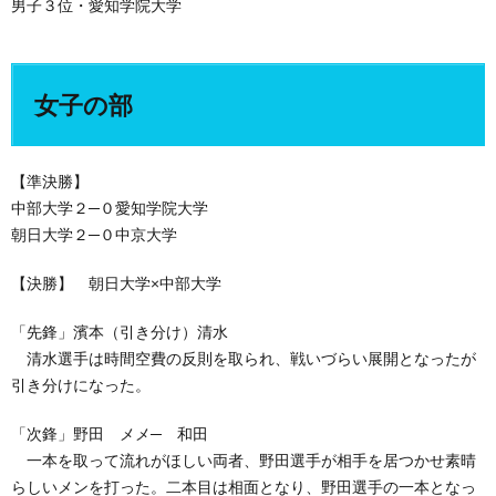
男子３位・愛知学院大学
女子の部
【準決勝】
中部大学２─０愛知学院大学
朝日大学２─０中京大学
【決勝】 朝日大学×中部大学
「先鋒」濱本（引き分け）清水
清水選手は時間空費の反則を取られ、戦いづらい展開となったが
引き分けになった。
「次鋒」野田 メメ─ 和田
一本を取って流れがほしい両者、野田選手が相手を居つかせ素晴
らしいメンを打った。二本目は相面となり、野田選手の一本となっ