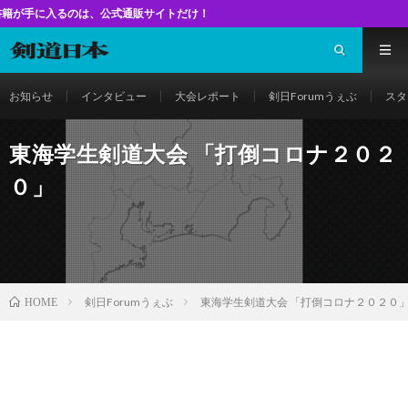
イトだけ！
お知らせ
インタビュー
大会レポート
剣日Forumうぇぶ
スタ
東海学生剣道大会 「打倒コロナ２０２
０」
剣日Forumうぇぶ
東海学生剣道大会 「打倒コロナ２０２０
HOME