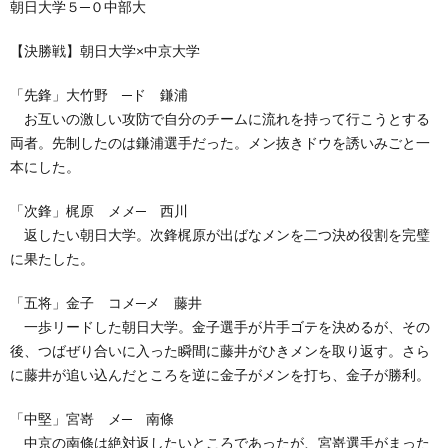
朝日大学５─０中部大
【決勝戦】朝日大学×中京大学
「先鋒」大竹野 ─ド 鎌浦
お互いの激しい攻防で自分のチームに流れを持って行こうとする
両者。先制したのは鎌浦選手だった。メン抜きドウを誘いみごと一
本にした。
「次鋒」梶原 メメ─ 西川
返したい朝日大学。次鋒梶原が出ばなメンを二つ決め役割を完璧
に果たした。
「五将」金子 コメ─メ 藤井
一歩リードした朝日大学。金子選手が片手ゴテを決めるが、その
後、つばぜり合いに入った瞬間に藤井がひきメンを取り返す。さら
に藤井が追い込んだところを逆に金子がメンを打ち、金子が勝利。
「中堅」宮嵜 メ─ 南條
中京の南條は絶対返したいところであったが、宮嵜選手がまった