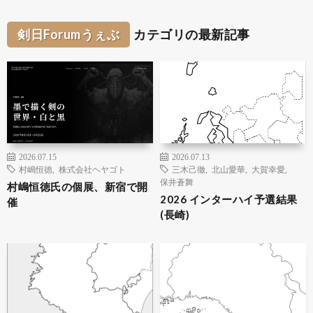
剣日Forumうぇぶ
カテゴリの最新記事
2026.07.15
2026.07.13
村嶋恒徳
,
株式会社ヘヤゴト
三木己徹
,
北山愛華
,
大賀幸愛
,
保井蒼舞
村嶋恒徳氏の個展、新宿で開
2026 インターハイ予選結果
催
(長崎)