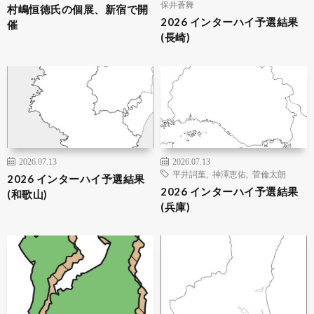
保井蒼舞
村嶋恒徳氏の個展、新宿で開
2026 インターハイ予選結果
催
(長崎)
2026.07.13
2026.07.13
平井詞葉
,
神澤恵佑
,
菅倫太朗
2026 インターハイ予選結果
2026 インターハイ予選結果
(和歌山)
(兵庫)