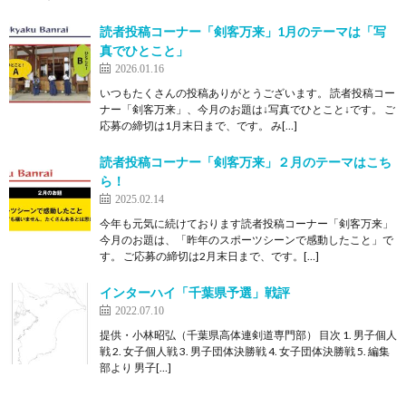
読者投稿コーナー「剣客万来」1月のテーマは「写
真でひとこと」
2026.01.16
いつもたくさんの投稿ありがとうございます。 読者投稿コー
ナー「剣客万来」、今月のお題は↓写真でひとこと↓です。 ご
応募の締切は1月末日まで、です。 み[…]
読者投稿コーナー「剣客万来」２月のテーマはこち
ら！
2025.02.14
今年も元気に続けております読者投稿コーナー「剣客万来」
今月のお題は、「昨年のスポーツシーンで感動したこと」で
す。 ご応募の締切は2月末日まで、です。[…]
インターハイ「千葉県予選」戦評
2022.07.10
提供・小林昭弘（千葉県高体連剣道専門部） 目次 1. 男子個人
戦 2. 女子個人戦 3. 男子団体決勝戦 4. 女子団体決勝戦 5. 編集
部より 男子[…]