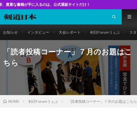
籍が手に入るのは、公式通販サイトだけ！
お知らせ
インタビュー
大会レポート
剣日Forumうぇぶ
スタ
「読者投稿コーナー」７月のお題はこ
ちら
剣日Forumうぇぶ
「読者投稿コーナー」７月のお題はこちら
HOME