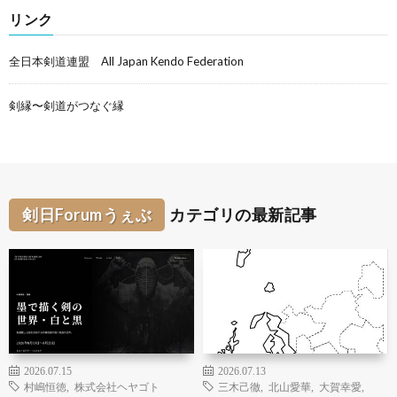
リンク
全日本剣道連盟 All Japan Kendo Federation
剣縁〜剣道がつなぐ縁
剣日Forumうぇぶ
カテゴリの最新記事
2026.07.15
2026.07.13
村嶋恒徳
,
株式会社ヘヤゴト
三木己徹
,
北山愛華
,
大賀幸愛
,