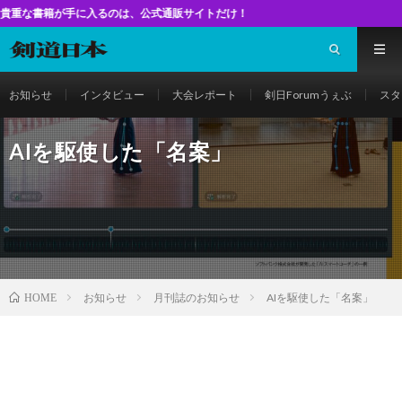
入るのは、公式通販サイトだけ！
お知らせ
インタビュー
大会レポート
剣日Forumうぇぶ
スタ
AIを駆使した「名案」
お知らせ
月刊誌のお知らせ
AIを駆使した「名案」
HOME