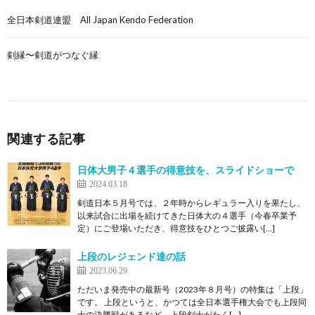
全日本剣道連盟 All Japan Kendo Federation
剣縁〜剣道がつなぐ縁
関連する記事
日体大男子４選手の得意技を、スライドショーで
2024.03.18
剣道日本５月号では、２年時からレギュラー入りを果たし、
以来試合に出場を続けてきた日体大の４選手（今春卒業予
定）にご登場いただき、得意技をひとつご披露い[…]
上段のレジェンド達の話
2023.06.29
ただいま発売中の最新号（2023年８月号）の特集は「上段」
です。 上段というと、かつては全日本選手権大会でも上段同
士の決勝戦があるなど、上段剣士がたく[…]