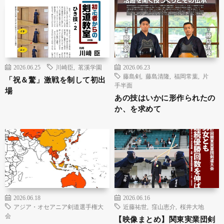
2026.06.25
川崎臣
,
茗溪学園
2026.06.23
藤島剣
,
藤島清隆
,
福岡常葉
,
片
「祝＆驚」激戦を制して初出
手半面
場
あの技はいかに形作られたの
か、を求めて
2026.06.18
2026.06.16
アジア・オセアニア剣道選手権大
近藤祐世
,
窪山恵介
,
桜井大地
会
【映像まとめ】関東実業団剣