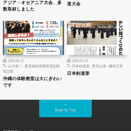
アジア・オセアニア大会、多
道大会
数取材しました
2026.06.12
2026.05.29
山川泰二
,
豊見城剣道教室琉志館
,
日本剣道形
,
野見山進
,
棚谷正美
琉志館
日本剣道形
沖縄の体験教室は大にぎわい
です
Back to Top