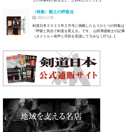
〈特集〉範士の呼吸法
2024.12.20
剣道日本２０２５年２月号に掲載したもうひとつの特集は
「呼吸と気合で剣道を変える」です。 山田博德範士の記事
（タイトル＝発声と丹田を意識して力みなく打ち[…]