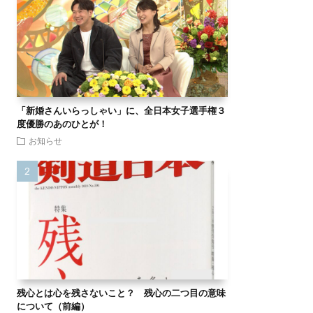
「新婚さんいらっしゃい」に、全日本女子選手権３
度優勝のあのひとが！
お知らせ
残心とは心を残さないこと？ 残心の二つ目の意味
について（前編）