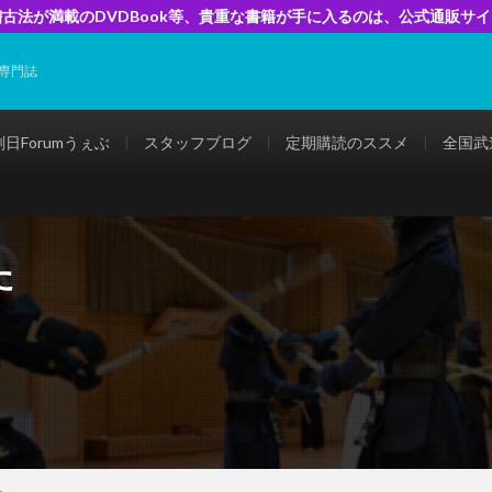
古法が満載のDVDBook等、貴重な書籍が手に入るのは、公式通販サ
専門誌
剣日Forumうぇぶ
スタッフブログ
定期購読のススメ
全国武
た
た