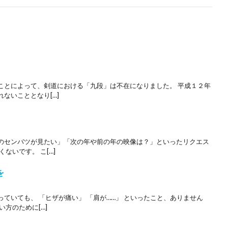
ことによって、剣道における「九段」は不在になりました。 平成１２年
ないこととなり[…]
のセンバツが見たい」「次の年や前の年の映像は？」といったリクエス
ないです。 こ[…]
を
ていても、 「ヒザが痛い」 「肩が……」 といったこと、ありません
方のために[…]