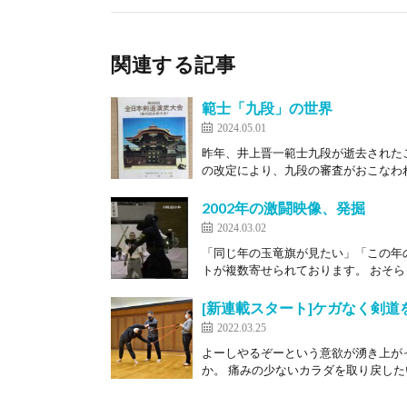
関連する記事
範士「九段」の世界
2024.05.01
昨年、井上晋一範士九段が逝去された
の改定により、九段の審査がおこなわれ
2002年の激闘映像、発掘
2024.03.02
「同じ年の玉竜旗が見たい」「この年
トが複数寄せられております。 おそらく
[新連載スタート]ケガなく剣道
2022.03.25
よーしやるぞーという意欲が湧き上がっ
か。 痛みの少ないカラダを取り戻したい