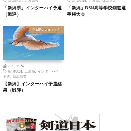
新潟商業
,
五泉高校
新潟明訓
,
五泉高
,
新潟商業
「新潟県」インターハイ予選
「新潟」BSN高等学校剣道選
（戦評）
手権大会
剣日Forumうぇぶ
2021.06.24
新潟明訓
,
五泉高
,
インターハイ
予選
,
新潟商業
【新潟】インターハイ予選結
果（戦評）