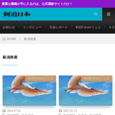
籍が手に入るのは、公式通販サイトだけ！
お知らせ
インタビュー
大会レポート
剣日Forumうぇぶ
スタ
新潟商業
HOME
新潟商業
剣日Forumうぇぶ
剣日Forumうぇぶ
2024.07.01
2022.01.25