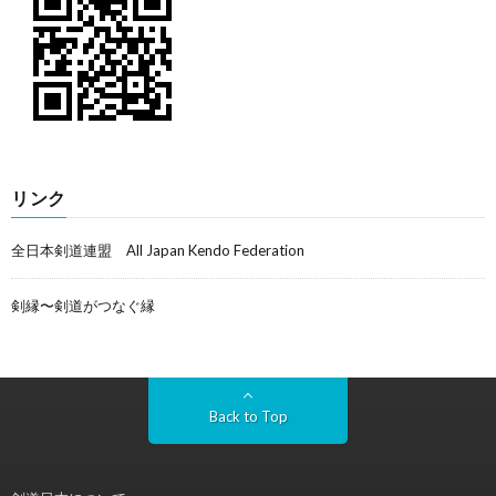
リンク
全日本剣道連盟 All Japan Kendo Federation
剣縁〜剣道がつなぐ縁
Back to Top