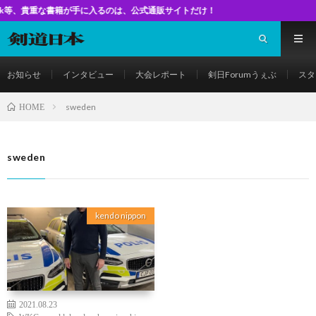
な書籍が手に入るのは、公式通販サイトだけ！
お知らせ
インタビュー
大会レポート
剣日Forumうぇぶ
スタ
sweden
HOME
sweden
kendo nippon
2021.08.23