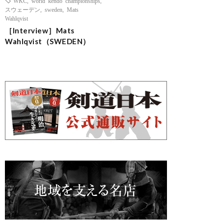
WKC
,
world kendo championships
,
スウェーデン
,
sweden
,
Mats
Wahlqvist
［Interview］Mats
Wahlqvist（SWEDEN）