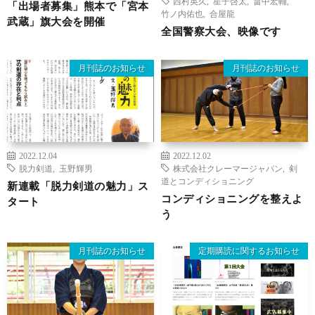
西村英久
,
星子啓太
,
畠中宏輔
,
「出場者募集」熊本で「宮本
竹ノ内佑也
,
合屋龍
武蔵」旗大会を開催
全国警察大会、映像です
月刊誌のお知らせ
月刊誌のお知らせ
2022.12.04
2022.12.02
脱力剣道
,
玉野輝男
株式会社クレーマージャパン
,
剣
道とコンディショニング
新連載「脱力剣道の魅力」ス
コンディショニングを整えよ
タート
う
月刊誌のお知らせ
定期購読に関するお知らせ