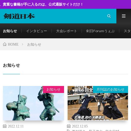
手に入るのは、公式通販サイトだけ！
お知らせ
インタビュー
大会レポート
剣日Forumうぇぶ
スタ
お知らせ
HOME
お知らせ
お知らせ
月刊誌のお知らせ
2022.12.11
2022.12.05