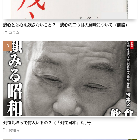
残心とは心を残さないこと？ 残心の二つ目の意味について（前編）
コラム
剣道九段って何人いるの？（「剣道日本」8月号）
お知らせ