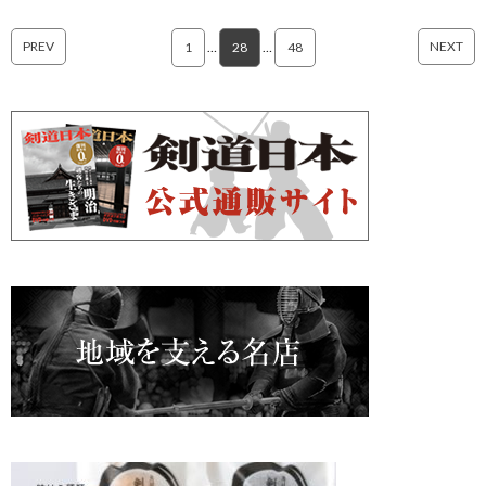
PREV
NEXT
1
…
28
…
48