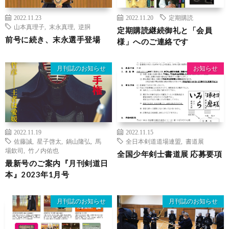
2022.11.23
2022.11.20
定期購読
山本真理子
,
末永真理
,
逆胴
定期購読継続御礼と「会員
前号に続き、末永選手登場
様」へのご連絡です
月刊誌のお知らせ
お知らせ
2022.11.19
2022.11.15
佐藤誠
,
星子啓太
,
鍋山隆弘
,
馬
全日本剣道道場連盟
,
書道展
場欽司
,
竹ノ内佑也
全国少年剣士書道展 応募要項
最新号のご案内『月刊剣道日
本』2023年1月号
月刊誌のお知らせ
月刊誌のお知らせ