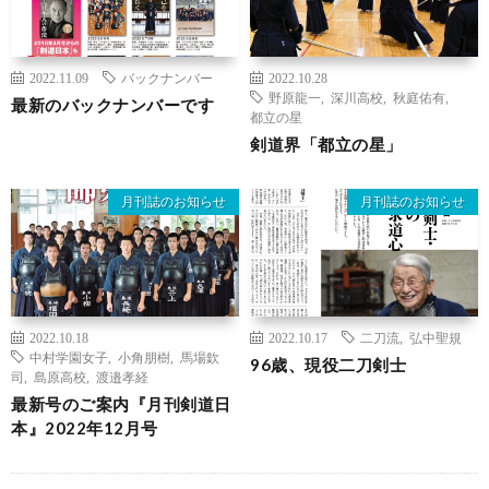
2022.11.09
バックナンバー
2022.10.28
野原龍一
,
深川高校
,
秋庭佑有
,
最新のバックナンバーです
都立の星
剣道界「都立の星」
月刊誌のお知らせ
月刊誌のお知らせ
2022.10.18
2022.10.17
二刀流
,
弘中聖規
中村学園女子
,
小角朋樹
,
馬場欽
96歳、現役二刀剣士
司
,
島原高校
,
渡邉孝経
最新号のご案内『月刊剣道日
本』2022年12月号