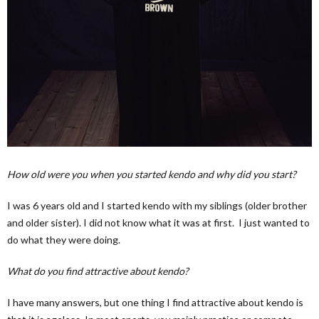
How old were you when you started kendo and why did you start?
I was 6 years old and I started kendo with my siblings (older brother
and older sister). I did not know what it was at first. I just wanted to
do what they were doing.
What do you find attractive about kendo?
I have many answers, but one thing I find attractive about kendo is