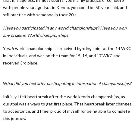
that it is ageless. In most sports, you mainly practice or compete
with people your age. But in Kendo, you could be 50 years old, and
still practice with someone in their 20’s.
Have you participated in any world championships? Have you won
any prizes in World championships?
Yes. 5 world championships. I received fighting spirit at the 14 WKC
in Individuals, and was on the team for 15, 16, and 17 WKC and
received 3rd place.
W
hat did you feel after participating in international championships?
Initially I felt heartbreak after the world kendo championships, as
our goal was always to get first place. That heartbreak later changes
to acceptance, and I feel proud of myself for being able to complete
this journey.