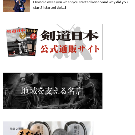
How old were you when you started kendo and why did you
start? I started do[…]