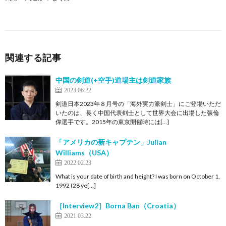
関連する記事
中国の剣道(+空手)道場主は剣道家族
2023.06.22
剣道日本2023年８月号の「海外実力派剣士」にご登場いただ
いたのは、長く中国代表剣士として世界大会に出場した張倫
偉選手です。2015年の東京開催時には[…]
「アメリカの新キャプテン」Julian
Williams（USA）
2022.02.23
What is your date of birth and height? I was born on October 1,
1992 (28 ye[…]
［Interview2］Borna Ban（Croatia）
2021.03.22