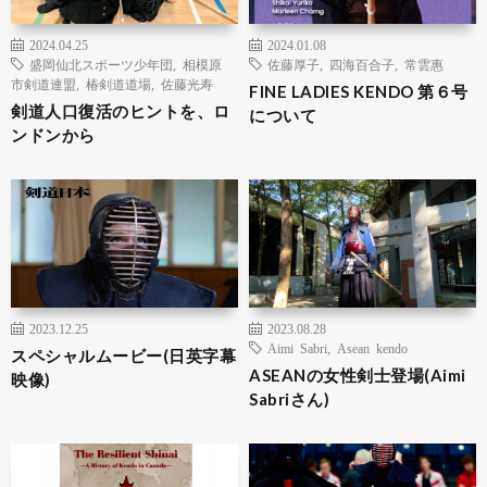
2024.04.25
2024.01.08
盛岡仙北スポーツ少年団
,
相模原
佐藤厚子
,
四海百合子
,
常雲惠
市剣道連盟
,
椿剣道道場
,
佐藤光寿
FINE LADIES KENDO 第６号
剣道人口復活のヒントを、ロ
について
ンドンから
2023.12.25
2023.08.28
Aimi Sabri
,
Asean kendo
スペシャルムービー(日英字幕
ASEANの女性剣士登場(Aimi
映像)
Sabriさん)