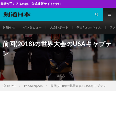
、公式通販サイトだけ！
お知らせ
インタビュー
大会レポート
剣日Forumうぇぶ
スタ
前回(2018)の世界大会のUSAキャプテ
ン
kendo nippon
前回(2018)の世界大会のUSAキャプテン
HOME