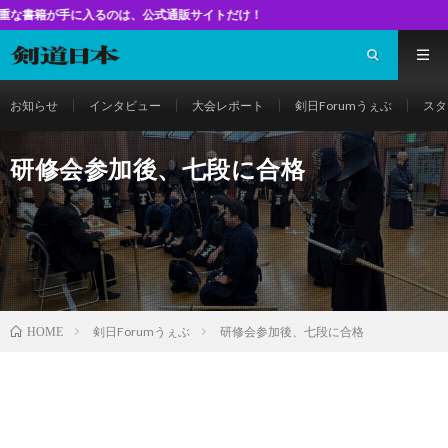
に入るのは、公式通販サイトだけ！
お知らせ
インタビュー
大会レポート
剣日Forumうぇぶ
スタ
研修会参加後、七段に合格
剣日Forumうぇぶ
研修会参加後、七段に合格
HOME