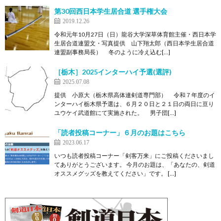
第30回西日本学生居合道 選手権大会
2019.12.26
令和元年10月27日（日）龍谷大学深草体育館主催・西日本学
生居合道連盟文・写真提供 山下翔太郎（西日本学生居合道
連盟副事務局長） 冬のように冷え込む[…]
［栃木］2025インターハイ予選(選評)
2025.07.08
提供 小原大（栃木県高体連剣道専門部） 令和７年度のイ
ンターハイ栃木県予選は、６月２０日と２１日の両日に亘り
ユウケイ武道館にて実施された。 男子団[…]
「読者投稿コーナー」６月のお題はこちら
2023.06.17
いつも読者投稿コーナー「剣客万来」にご投稿くださいまし
てありがとうございます。 今月のお題は、「あなたの、剣道
オススメグッズを教えてください」です。 […]