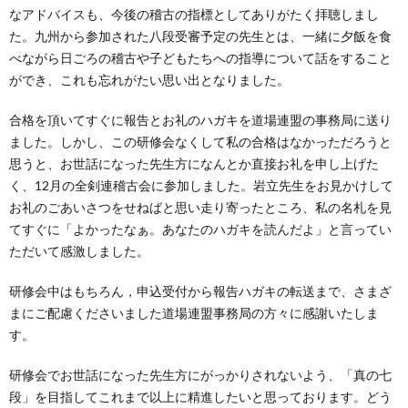
なアドバイスも、今後の稽古の指標としてありがたく拝聴しまし
た。九州から参加された八段受審予定の先生とは、一緒に夕飯を食
べながら日ごろの稽古や子どもたちへの指導について話をすること
ができ、これも忘れがたい思い出となりました。
合格を頂いてすぐに報告とお礼のハガキを道場連盟の事務局に送り
ました。しかし、この研修会なくして私の合格はなかっただろうと
思うと、お世話になった先生方になんとか直接お礼を申し上げた
く、12月の全剣連稽古会に参加しました。岩立先生をお見かけして
お礼のごあいさつをせねばと思い走り寄ったところ、私の名札を見
てすぐに「よかったなぁ。あなたのハガキを読んだよ」と言ってい
ただいて感激しました。
研修会中はもちろん，申込受付から報告ハガキの転送まで、さまざ
まにご配慮くださいました道場連盟事務局の方々に感謝いたしま
す。
研修会でお世話になった先生方にがっかりされないよう、「真の七
段」を目指してこれまで以上に精進したいと思っております。どう