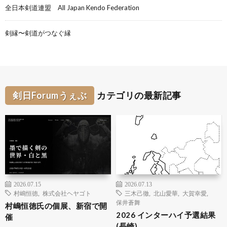
全日本剣道連盟 All Japan Kendo Federation
剣縁〜剣道がつなぐ縁
剣日Forumうぇぶ
カテゴリの最新記事
2026.07.15
2026.07.13
村嶋恒徳
,
株式会社ヘヤゴト
三木己徹
,
北山愛華
,
大賀幸愛
,
保井蒼舞
村嶋恒徳氏の個展、新宿で開
2026 インターハイ予選結果
催
(長崎)