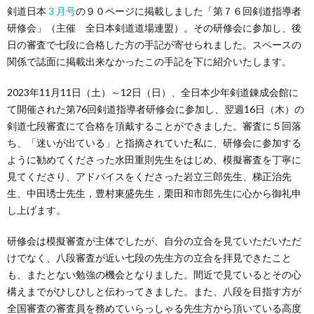
剣道日本
３月号
の９０ページに掲載しました「第７６回剣道指導者
研修会」（主催 全日本剣道道場連盟）。その研修会に参加し、後
日の審査で七段に合格した方の手記が寄せられました。スペースの
関係で誌面に掲載出来なかったこの手記を下に紹介いたします。
2023年11月11日（土）～12日（日）、全日本少年剣道錬成会館に
て開催された第76回剣道指導者研修会に参加し、翌週16日（木）の
剣道七段審査にて合格を頂戴することができました。審査に５回落
ち、「迷いが出ている」と指摘されていた私に、研修会に参加する
ように勧めてくださった水田重則先生をはじめ、模擬審査を丁寧に
見てくださり、アドバイスをくださった岩立三郎先生、梯正治先
生、中田琇士先生，豊村東盛先生，栗田和市郎先生に心から御礼申
し上げます。
研修会は模擬審査が主体でしたが、自分の立合を見ていただいただ
けでなく、八段審査が近い七段の先生方の立合を拝見できたこと
も、またとない勉強の機会となりました。間近で見ているとその心
構えまでがひしひしと伝わってきました。また、八段を目指す方が
全国審査の審査員を務めていらっしゃる先生方から頂いている高度