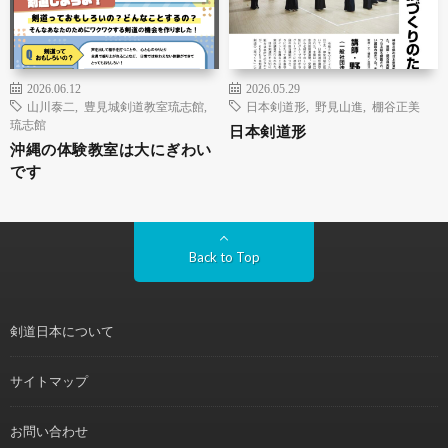
2026.06.12
2026.05.29
山川泰二
,
豊見城剣道教室琉志館
,
日本剣道形
,
野見山進
,
棚谷正美
琉志館
日本剣道形
沖縄の体験教室は大にぎわい
です
Back to Top
剣道日本について
サイトマップ
お問い合わせ