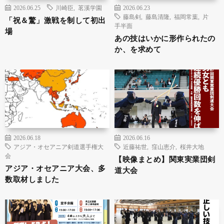
2026.06.25
川崎臣
,
茗溪学園
2026.06.23
藤島剣
,
藤島清隆
,
福岡常葉
,
片
「祝＆驚」激戦を制して初出
手半面
場
あの技はいかに形作られたの
か、を求めて
2026.06.18
2026.06.16
アジア・オセアニア剣道選手権大
近藤祐世
,
窪山恵介
,
桜井大地
会
【映像まとめ】関東実業団剣
アジア・オセアニア大会、多
道大会
数取材しました