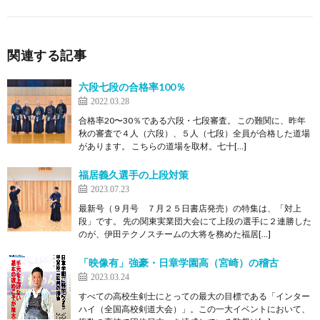
関連する記事
六段七段の合格率100％
2022.03.28
合格率20〜30％である六段・七段審査。 この難関に、昨年
秋の審査で４人（六段）、５人（七段）全員が合格した道場
があります。 こちらの道場を取材。七十[…]
福居義久選手の上段対策
2023.07.23
最新号（９月号 ７月２５日書店発売）の特集は、「対上
段」です。 先の関東実業団大会にて上段の選手に２連勝した
のが、伊田テクノスチームの大将を務めた福居[…]
「映像有」強豪・日章学園高（宮崎）の稽古
2023.03.24
すべての高校生剣士にとっての最大の目標である「インター
ハイ（全国高校剣道大会）」。この一大イベントにおいて、