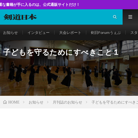
るのは、公式通販サイトだけ！
お知らせ
インタビュー
大会レポート
剣日Forumうぇぶ
スタ
子どもを守るためにすべきこと１
お知らせ
月刊誌のお知らせ
子どもを守るためにすべき
HOME