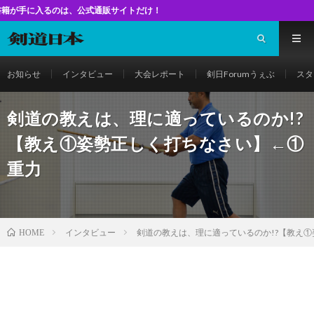
式通販サイトだけ！
お知らせ
インタビュー
大会レポート
剣日Forumうぇぶ
スタ
剣道の教えは、理に適っているのか!?
【教え①姿勢正しく打ちなさい】←①
重力
インタビュー
剣道の教えは、理に適っているのか!?【教え
HOME