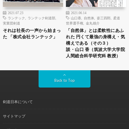
2021.07.23
2021.06.14
ランテック
,
ランテック剣道部
,
山口香
,
自然体
,
姿三四郎
,
柔道
実業団剣道
世界選手権
,
金丸雄介
それは社長の一声から始まっ
「自然体」とは柔軟性にあふ
た 「株式会社ランテック」
れた 円くて最強の身構え・気
構えである（その３）
談・山口 香（筑波大学大学院
人間総合科学研究科 教授）
Back to Top
剣道日本について
サイトマップ