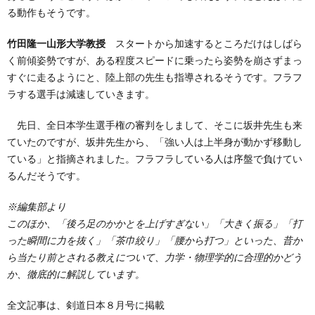
る動作もそうです。
竹田隆一山形大学教授
スタートから加速するところだけはしばら
く前傾姿勢ですが、ある程度スピードに乗ったら姿勢を崩さずまっ
すぐに走るようにと、陸上部の先生も指導されるそうです。フラフ
ラする選手は減速していきます。
先日、全日本学生選手権の審判をしまして、そこに坂井先生も来
ていたのですが、坂井先生から、「強い人は上半身が動かず移動し
ている」と指摘されました。フラフラしている人は序盤で負けてい
るんだそうです。
※編集部より
このほか、「後ろ足のかかとを上げすぎない」「大きく振る」「打
った瞬間に力を抜く」「茶巾絞り」「腰から打つ」といった、昔か
ら当たり前とされる教えについて、力学・物理学的に合理的かどう
か、徹底的に解説しています。
全文記事は、剣道日本８月号に掲載