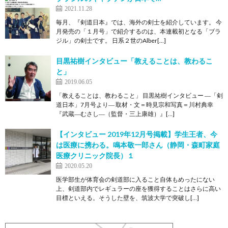
2021.11.28
毎月、『剣道日本』では、海外の剣士を紹介しています。 今
月発売の「１月号」で紹介するのは、本連載初となる「ブラ
ジル」の剣士です。 日系２世のAlber[…]
目黒祐樹インタビュー「教えることは、教わるこ
と」
2019.06.05
「教えることは、教わること」 目黒祐樹インタビュー ―「剣
道日本」7月号より― 取材・文＝時見宗和写真＝川村典幸
『武蔵―むさし―（監督・三上康雄）』[…]
【インタビュー 2019年12月号掲載】学生王者、今
は医療に携わる。鳴本敬一郎さん（静岡・森町家庭
医療クリニック院長）１
2020.05.20
医学部生が体育会の剣道部に入ること自体もめったにない
上、剣道部内でレギュラーの座を獲得することはさらに高い
目標といえる。そうした壁を、筑波大学で突破し[…]