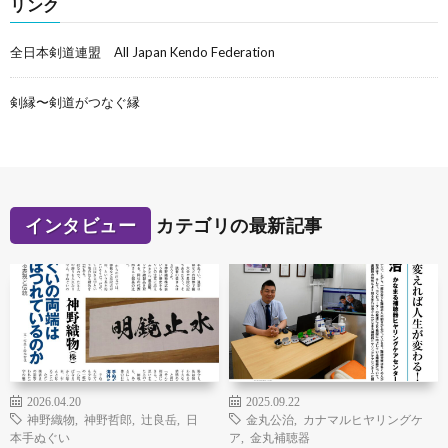
リンク
全日本剣道連盟 All Japan Kendo Federation
剣縁〜剣道がつなぐ縁
インタビュー
カテゴリの最新記事
2026.04.20
2025.09.22
神野織物
,
神野哲郎
,
辻良岳
,
日
金丸公治
,
カナマルヒヤリングケ
本手ぬぐい
ア
,
金丸補聴器