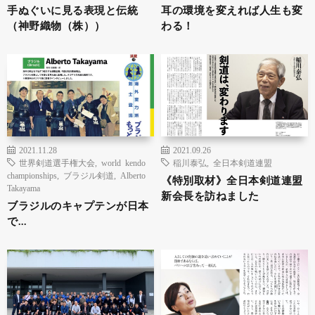
手ぬぐいに見る表現と伝統
耳の環境を変えれば人生も変
（神野織物（株））
わる！
2021.11.28
2021.09.26
世界剣道選手権大会
,
world kendo
稲川泰弘
,
全日本剣道連盟
championships
,
ブラジル剣道
,
Alberto
《特別取材》全日本剣道連盟
Takayama
新会長を訪ねました
ブラジルのキャプテンが日本
で…