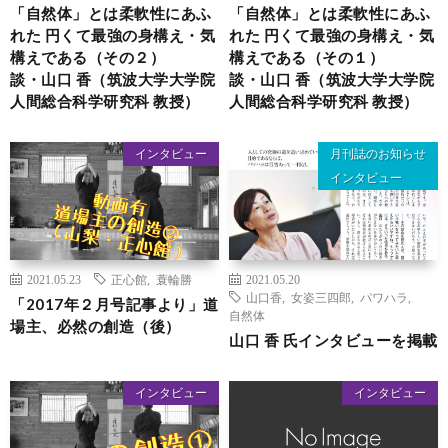
「自然体」とは柔軟性にあふ
「自然体」とは柔軟性にあふ
れた 円くて最強の身構え・気
れた 円くて最強の身構え・気
構えである（その２）
構えである（その１）
談・山口 香（筑波大学大学院
談・山口 香（筑波大学大学院
人間総合科学研究科 教授）
人間総合科学研究科 教授）
インタビュー
月刊誌のお知らせ
インタビュー
2021.05.23
正心館
,
蓑輪勝
2021.05.20
山口香
,
女姿三四郎
,
パワハラ
,
「2017年２月号記事より」道
自然体
場主、必然の創造（後）
山口 香 氏インタビューを掲載
インタビュー
インタビュー