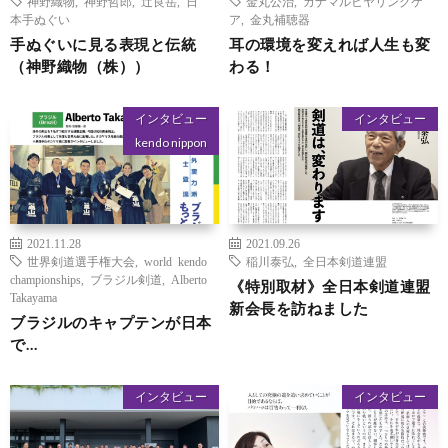
神野織物
,
神野哲郎
,
辻良岳
,
日
金丸公治
,
カナマルヒヤリングケ
本手ぬぐい
ア
,
金丸補聴器
手ぬぐいに見る表現と伝統
耳の環境を変えれば人生も変
（神野織物（株））
わる！
インタビュー
インタビュー
kendo nippon
2021.11.28
2021.09.26
世界剣道選手権大会
,
world kendo
稲川泰弘
,
全日本剣道連盟
championships
,
ブラジル剣道
,
Alberto
《特別取材》全日本剣道連盟
Takayama
新会長を訪ねました
ブラジルのキャプテンが日本
で…
インタビュー
インタビュー