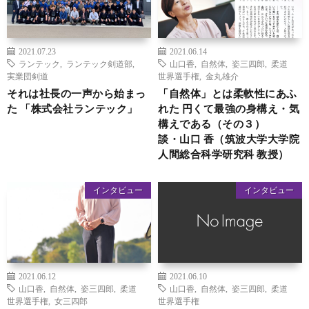
2021.07.23
2021.06.14
ランテック
,
ランテック剣道部
,
山口香
,
自然体
,
姿三四郎
,
柔道
実業団剣道
世界選手権
,
金丸雄介
それは社長の一声から始まっ
「自然体」とは柔軟性にあふ
た 「株式会社ランテック」
れた 円くて最強の身構え・気
構えである（その３）
談・山口 香（筑波大学大学院
人間総合科学研究科 教授）
インタビュー
インタビュー
2021.06.12
2021.06.10
山口香
,
自然体
,
姿三四郎
,
柔道
山口香
,
自然体
,
姿三四郎
,
柔道
世界選手権
,
女三四郎
世界選手権