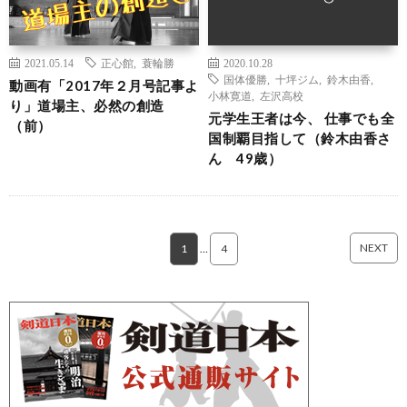
2021.05.14
正心館
,
蓑輪勝
2020.10.28
国体優勝
,
十坪ジム
,
鈴木由香
,
動画有「2017年２月号記事よ
小林寛道
,
左沢高校
り」道場主、必然の創造
元学生王者は今、 仕事でも全
（前）
国制覇目指して（鈴木由香さ
ん 49歳）
NEXT
1
…
4