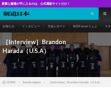
入るのは、公式通販サイトだけ！
お知らせ
インタビュー
大会レポート
剣日Forumうぇぶ
スタ
［Interview］Brandon
Harada（U.S.A）
kendo nippon
［Interview］Brandon Harada（U.S.A）
HOME