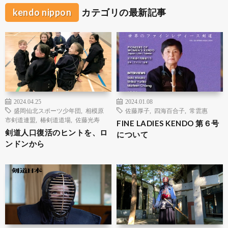
kendo nippon
カテゴリの最新記事
2024.04.25
2024.01.08
盛岡仙北スポーツ少年団
,
相模原
佐藤厚子
,
四海百合子
,
常雲惠
市剣道連盟
,
椿剣道道場
,
佐藤光寿
FINE LADIES KENDO 第６号
剣道人口復活のヒントを、ロ
について
ンドンから