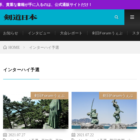
籍が手に入るのは、公式通販サイトだけ！
お知らせ
インタビュー
大会レポート
剣日Forumうぇぶ
スタ
インターハイ予選
HOME
インターハイ予選
剣日Forumうぇぶ
剣日Forumうぇぶ
2021.07.27
2021.07.22