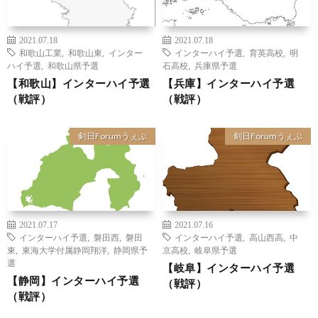
2021.07.18
2021.07.18
和歌山工業
,
和歌山東
,
インター
インターハイ予選
,
育英高校
,
明
ハイ予選
,
和歌山県予選
石高校
,
兵庫県予選
【和歌山】インターハイ予選
【兵庫】インターハイ予選
（戦評）
（戦評）
剣日Forumうぇぶ
剣日Forumうぇぶ
2021.07.17
2021.07.16
インターハイ予選
,
磐田西
,
磐田
インターハイ予選
,
高山西高
,
中
東
,
東海大学付属静岡翔洋
,
静岡県予
京高校
,
岐阜県予選
選
【岐阜】インターハイ予選
【静岡】インターハイ予選
（戦評）
（戦評）