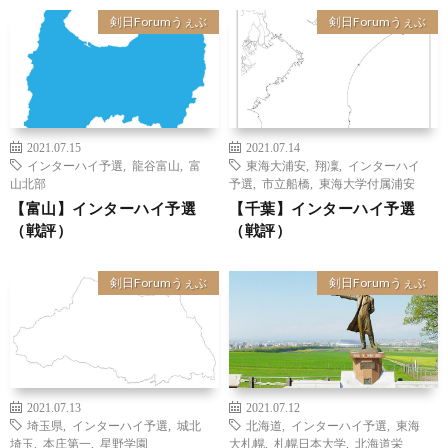
剣日Forumうぇぶ
剣日Forumうぇぶ
2021.07.15
2021.07.14
インターハイ予選
,
龍谷富山
,
富
東海大浦安
,
翔凜
,
インターハイ
山北部
予選
,
市立船橋
,
東海大学付属浦安
【富山】インターハイ予選
【千葉】インターハイ予選
（戦評）
（戦評）
剣日Forumうぇぶ
剣日Forumうぇぶ
2021.07.13
2021.07.12
埼玉県
,
インターハイ予選
,
城北
北海道
,
インターハイ予選
,
東海
埼玉
,
本庄第一
,
星野学園
大札幌
,
札幌日本大学
,
北海道栄