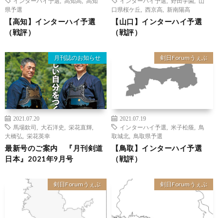
インターハイ予選
,
高知高
,
高知
インターハイ予選
,
野田学園
,
山
県予選
口県桜ケ丘
,
西京高
,
新南陽高
【高知】インターハイ予選
【山口】インターハイ予選
（戦評）
（戦評）
月刊誌のお知らせ
剣日Forumうぇぶ
2021.07.20
2021.07.19
馬場欽司
,
大石洋史
,
栄花直輝
,
インターハイ予選
,
米子松蔭
,
鳥
大橋弘
,
栄花英幸
取城北
,
鳥取県予選
最新号のご案内 『月刊剣道
【鳥取】インターハイ予選
日本』2021年9月号
（戦評）
剣日Forumうぇぶ
剣日Forumうぇぶ